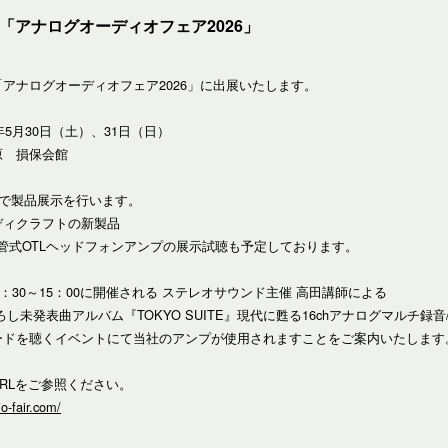
「アナログオーディオフェア2026」
アナログオーディオフェア2026」に出展いたします。
年5月30日（土）、31日（日）
原 損保会館
室で製品展示を行います。
ディクラフトの新製品
 真空管式OTLヘッドフォンアンプの展示試聴も予定しております。
3：30～15：00に開催される ステレオサウンド主催 高田講師による
ろし未発表曲アルバム『TOKYO SUITE』現代に甦る16chアナログマルチ録
ードを聴くイベントにて当社のアンプが使用されますことをご案内いたします
RLをご参照ください。
o-fair.com/