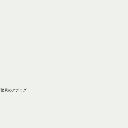
音/驚異のアナログ
。