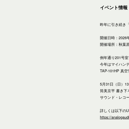
イベント情報 
昨年に引き続き「
開催日時：2026
開催場所：秋葉
例年通り201号
今年はマイハン
TAP-101HP
5月31日（日）1
筒美京平 書き下
サウンド・レコ
詳しくは以下のU
https://analogaudi